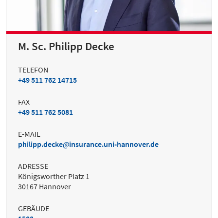
M. Sc. Philipp Decke
TELEFON
+49 511 762 14715
FAX
+49 511 762 5081
E-MAIL
philipp.decke
insurance.uni-hannover.de
ADRESSE
Königsworther Platz 1
30167 Hannover
GEBÄUDE