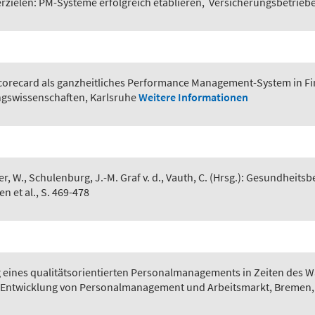
erzielen: PM-Systeme erfolgreich etablieren
,
Versicherungsbetriebe,
corecard als ganzheitliches Performance Management-System in 
gswissenschaften, Karlsruhe
Weitere Informationen
er, W., Schulenburg, J.-M. Graf v. d., Vauth, C. (Hrsg.): Gesundhei
 et al., S. 469-478
eines qualitätsorientierten Personalmanagements in Zeiten des 
zur Entwicklung von Personalmanagement und Arbeitsmarkt, Bremen,