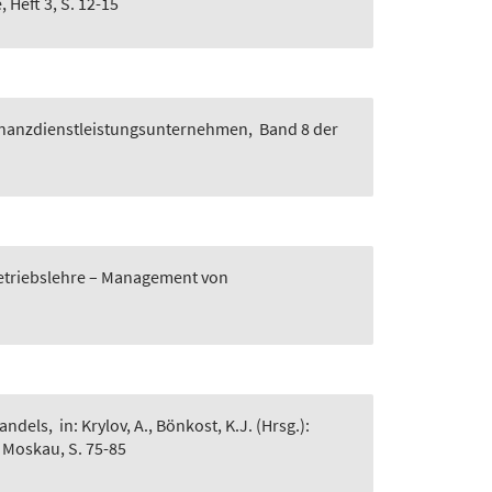
 Heft 3, S. 12-15
Finanzdienstleistungsunternehmen
,
Band 8 der
tsbetriebslehre – Management von
Wandels
,
in: Krylov, A., Bönkost, K.J. (Hrsg.):
 Moskau, S. 75-85