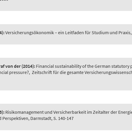
4):
Versicherungsökonomik – ein Leitfaden für Studium und Praxis
raf von der
(2014):
Financial sustainability of the German statutor
ancial pressure?
,
Zeitschrift für die gesamte Versicherungswissensch
3):
Risikomanagement und Versicherbarkeit im Zeitalter der Energ
d Perspektiven, Darmstadt, S. 140-147