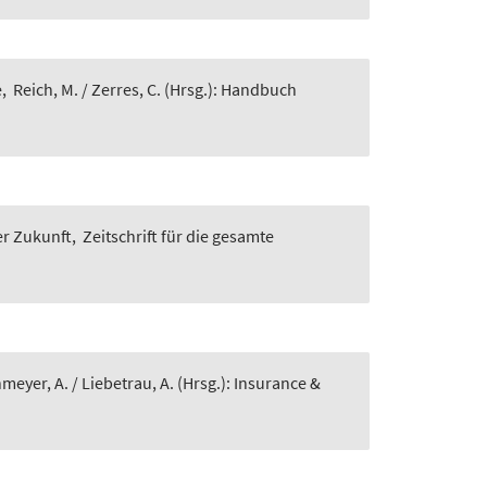
e
,
Reich, M. / Zerres, C. (Hrsg.): Handbuch
er Zukunft
,
Zeitschrift für die gesamte
eyer, A. / Liebetrau, A. (Hrsg.): Insurance &