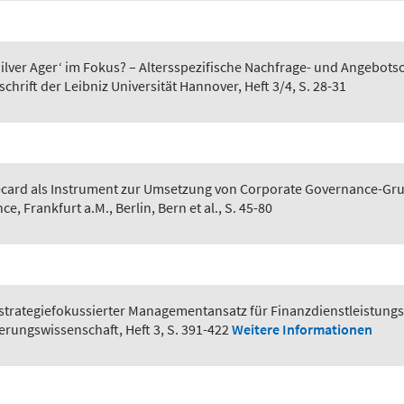
Silver Ager‘ im Fokus? – Altersspezifische Nachfrage- und Angebot
hrift der Leibniz Universität Hannover, Heft 3/4, S. 28-31
card als Instrument zur Umsetzung von Corporate Governance-Gr
ce, Frankfurt a.M., Berlin, Bern et al., S. 45-80
 strategiefokussierter Managementansatz für Finanzdienstleistun
herungswissenschaft, Heft 3, S. 391-422
Weitere Informationen