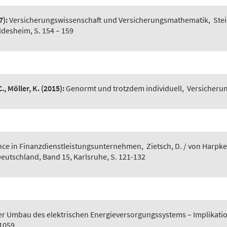
7):
Versicherungswissenschaft und Versicherungsmathematik
,
Stei
ldesheim, S. 154 – 159
., Möller, K.
(2015):
Genormt und trotzdem individuell
,
Versicherung
ce in Finanzdienstleistungsunternehmen
,
Zietsch, D. / von Harpke
eutschland, Band 15, Karlsruhe, S. 121-132
er Umbau des elektrischen Energieversorgungssystems – Implikatio
-1059