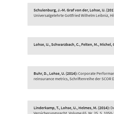
Schulenburg, J.-M. Graf von der, Lohse, U.
(201
Universalgelehrte Gottfried Wilhelm Leibniz, Hi
Lohse, U., Schwarzbach, C., Felten, M., Michel, C
Buhr, D., Lohse, U.
(2014):
Corporate Performan
reinsurance metrics, Schriftenreihe der SCOR D
Linderkamp, T., Lohse, U., Helmes, M.
(2014):
D
Versicherungsrecht, Volume 65, Nr. 25, S. 1050